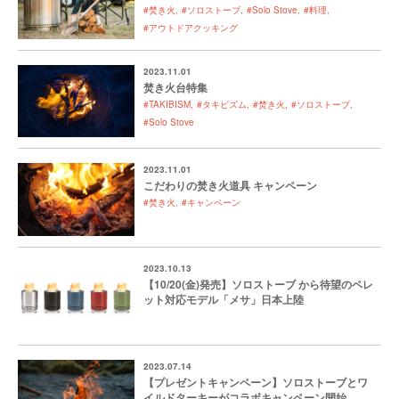
#焚き火
#ソロストーブ
#Solo Stove
#料理
#アウトドアクッキング
2023.11.01
焚き火台特集
#TAKIBISM
#タキビズム
#焚き火
#ソロストーブ
#Solo Stove
2023.11.01
こだわりの焚き火道具 キャンペーン
#焚き火
#キャンペーン
2023.10.13
【10/20(金)発売】ソロストーブ から待望のペレ
ット対応モデル「メサ」日本上陸
2023.07.14
【プレゼントキャンペーン】ソロストーブとワ
イルドターキーがコラボキャンペーン開始