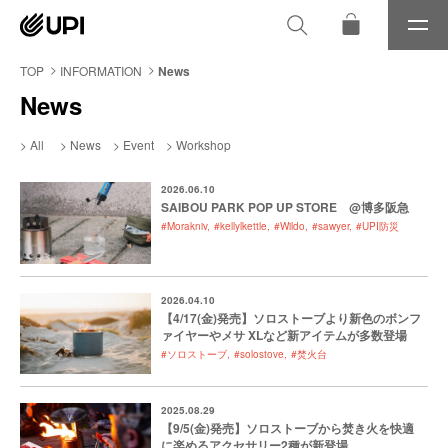
メ
ニ
ュ
TOP
INFORMATION
News
ー
News
All
News
Event
Workshop
2026.06.10
SAIBOU PARK POP UP STORE @博多阪急
#Morakniv
#kellylkettle
#Wildo
#sawyer
#UPI防災
2026.04.10
【4/17(金)発売】ソロストーブより新色のボンフ
ァイヤーやメサ XLなど新アイテムが多数登場
#ソロストーブ
#solostove
#焚火台
2025.08.29
【9/5(金)発売】ソロストーブから焚き火を快適
に楽めるアクセサリー2種が新登場