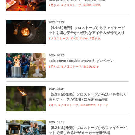
#焚き火
#ソロストーブ
#Solo Stove
2025.03.28
【4/4(金)発売】ソロストーブからファイヤーピ
ットを囲む安全かつ便利なアイテムが仲間入り
#ソロストーブ
#Solo Stove
#焚き火
2024.10.25
solo stove / double stove キャンペーン
#焚き火
#ソロストーブ
#solostove
2024.05.24
【5/31(金)発売】ソロストーブから辺りを美しく
照らすトーチが登場 / ほか新商品4種
#灯り
#ソロストーブ
#solostove
#トーチ
2024.05.17
【5/24(金)発売】ソロストーブからファイヤーピ
ットで楽しめるピザメーカーが新登場