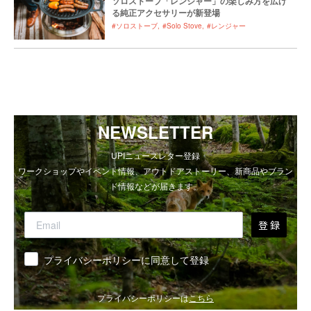
ソロストーブ「レンジャー」の楽しみ方を広げ
る純正アクセサリーが新登場
#ソロストーブ
#Solo Stove
#レンジャー
NEWSLETTER
UPIニュースレター登録
ワークショップやイベント情報、アウトドアストーリー、新商品やブラン
ド情報などが届きます。
登 録
同意
プライバシーポリシーに同意して登録
プライバシーポリシーは
こちら