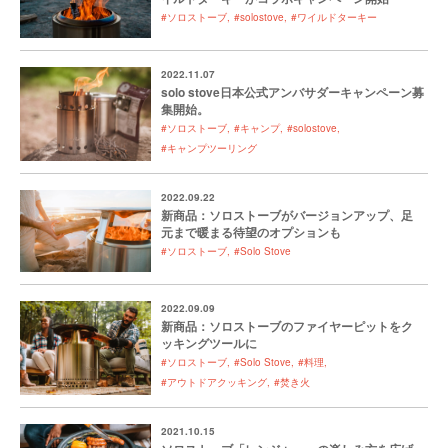
#ソロストーブ
#solostove
#ワイルドターキー
2022.11.07
solo stove日本公式アンバサダーキャンペーン募
集開始。
#ソロストーブ
#キャンプ
#solostove
#キャンプツーリング
2022.09.22
新商品：ソロストーブがバージョンアップ、足
元まで暖まる待望のオプションも
#ソロストーブ
#Solo Stove
2022.09.09
新商品：ソロストーブのファイヤーピットをク
ッキングツールに
#ソロストーブ
#Solo Stove
#料理
#アウトドアクッキング
#焚き火
2021.10.15