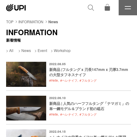
メ
ニ
ュ
TOP
INFORMATION
News
ー
INFORMATION
新着情報
All
News
Event
Workshop
2022.08.05
新商品 |フルタング x 刃長147mm x 刃厚3.7mm
の大型タフネスナイフ
#Helle
#ヘレナイフ
#フルタング
2022.06.10
新商品 | 人気のハーフフルタング「テマガミ」の
単一鋼モデル＆ブランド初の砥石
#Helle
#ヘレナイフ
#フルタング
2022.04.15