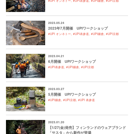
#UPI オンネトー
#UPI表参道
#UPI鎌倉
#UPI京都
2023.05.24
2023年7月開催 UPIワークショップ
#UPI オンネトー
#UPI表参道
#UPI鎌倉
#UPI京都
2023.04.21
6月開催 UPIワークショップ
#UPI表参道
#UPI鎌倉
#UPI京都
2023.03.27
5月開催 UPIワークショップ
#UPI鎌倉
#UPI京都
#UPI 表参道
2023.01.20
【1/27(金)発売】フィンランドのウェアブランド
「サスタ」から新作が登場