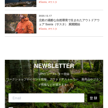
#Sasta
#サスタ
2020.12.17
北欧の過酷な自然環境で生まれたアウトドアウ
ェア Sasta（サスタ） 展開開始
#Sasta
#サスタ
NEWSLETTER
UPIニュースレター登録
ワークショップやイベント情報、アウトドアストーリー、新商品やブラン
ド情報などが届きます。
登 録