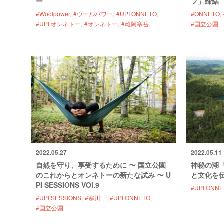
ー
プ」締結
#Woolpower
#ウールパワー
#UPI ONNETO
#ONNETO
#UPI オンネトー
#オンネトー
#雌阿寒岳
#国立公園
2022.05.27
2022.05.11
自然を守り、享受するために 〜 国立公園
神秘の湖
のこれからとオンネトーの新たな試み 〜 U
と文化を
PI SESSIONS VOl.9
#UPI ONNE
#UPI SESSIONS
#寒川一
#UPI ONNETO
#国立公園