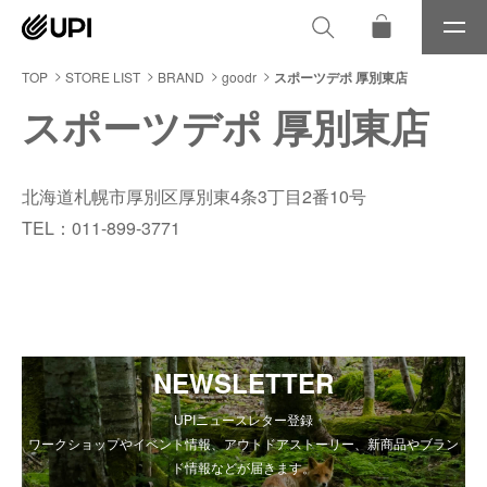
メ
ニ
ュ
TOP
STORE LIST
BRAND
goodr
スポーツデポ 厚別東店
ー
スポーツデポ 厚別東店
北海道札幌市厚別区厚別東4条3丁目2番10号
TEL：011-899-3771
NEWSLETTER
UPIニュースレター登録
ワークショップやイベント情報、アウトドアストーリー、新商品やブラン
ド情報などが届きます。