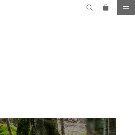
メ
ニ
ュ
ー