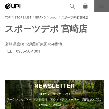
メ
ニ
ュ
TOP
STORE LIST
BRAND
goodr
スポーツデポ 宮崎店
ー
スポーツデポ 宮崎店
宮崎県宮崎市源藤町東田454番地
TEL：0985-50-1301
NEWSLETTER
UPIニュースレター登録
ワークショップやイベント情報、アウトドアストーリー、新商品やブラン
ド情報などが届きます。