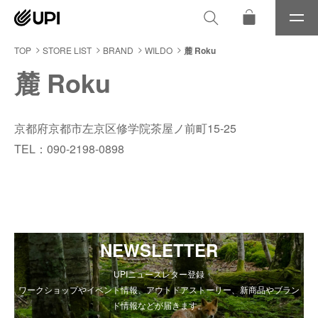
メ
ニ
ュ
TOP
STORE LIST
BRAND
WILDO
麓 Roku
ー
麓 Roku
京都府京都市左京区修学院茶屋ノ前町15-25
TEL：090-2198-0898
NEWSLETTER
UPIニュースレター登録
ワークショップやイベント情報、アウトドアストーリー、新商品やブラン
ド情報などが届きます。