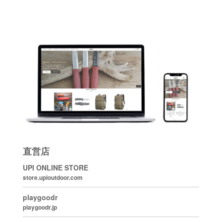
直営店
UPI ONLINE STORE
store.upioutdoor.com
playgoodr
playgoodr.jp