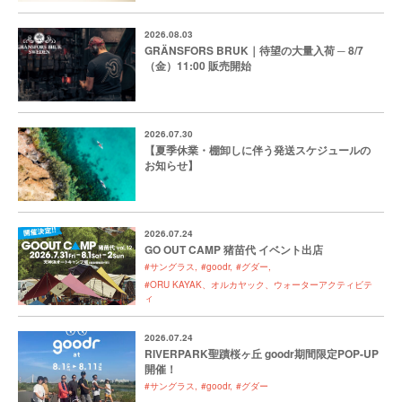
2026.08.03
GRÄNSFORS BRUK｜待望の大量入荷 ─ 8/7
（金）11:00 販売開始
2026.07.30
【夏季休業・棚卸しに伴う発送スケジュールの
お知らせ】
2026.07.24
GO OUT CAMP 猪苗代 イベント出店
#サングラス
#goodr
#グダー
#ORU KAYAK、オルカヤック、ウォーターアクティビテ
ィ
2026.07.24
RIVERPARK聖蹟桜ヶ丘 goodr期間限定POP-UP
開催！
#サングラス
#goodr
#グダー