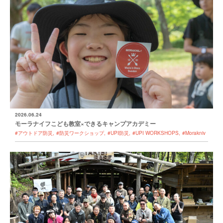
2026.06.24
モーラナイフこども教室×できるキャンプアカデミー
#アウトドア防災
#防災ワークショップ
#UPI防災
#UPI WORKSHOPS
#Morakniv