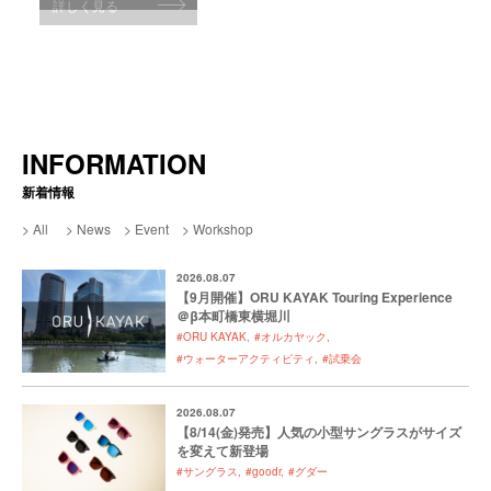
詳しく見る
詳しく見る
詳しく見る
INFORMATION
新着情報
All
News
Event
Workshop
2026.08.07
【9月開催】ORU KAYAK Touring Experience
＠β本町橋東横堀川
#ORU KAYAK
#オルカヤック
#ウォーターアクティビティ
#試乗会
2026.08.07
【8/14(金)発売】人気の小型サングラスがサイズ
を変えて新登場
#サングラス
#goodr
#グダー