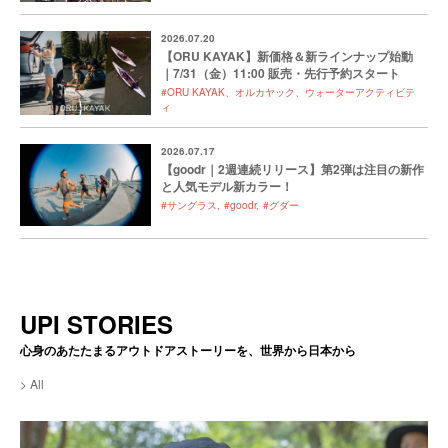
2026.07.20
【ORU KAYAK】新価格＆新ラインナップ始動
｜7/31（金）11:00 販売・先行予約スタート
#ORU KAYAK、オルカヤック、ウォーターアクティビテ
ィ
2026.07.17
【goodr｜2週連続リリース】第2弾は注目の新作
と人気モデル新カラー！
#サングラス
#goodr
#グダー
UPI STORIES
心身のあたたまるアウトドアストーリーを、世界から日本から
All