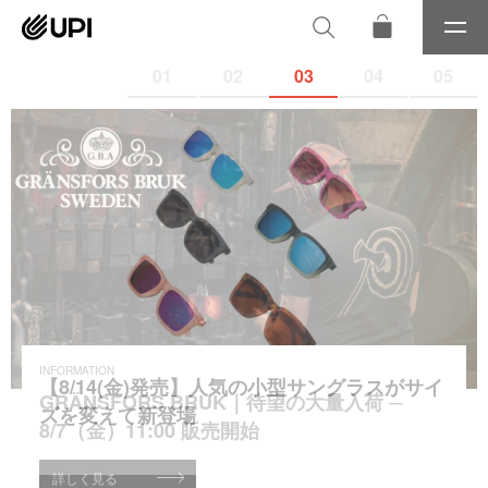
メ
ニ
01
02
03
04
05
ュ
ー
INFORMATION
GRÄNSFORS BRUK｜待望の大量入荷 ─
8/7（金）11:00 販売開始
詳しく見る
詳しく見る