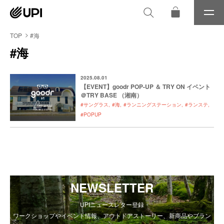
メ
ニ
ュ
TOP
#海
ー
#海
2025.08.01
【EVENT】goodr POP-UP ＆ TRY ON イベント
＠TRY BASE （湘南）
#サングラス
#海
#ランニングステーション
#ランステ
#POPUP
NEWSLETTER
UPIニュースレター登録
ワークショップやイベント情報、アウトドアストーリー、新商品やブラン