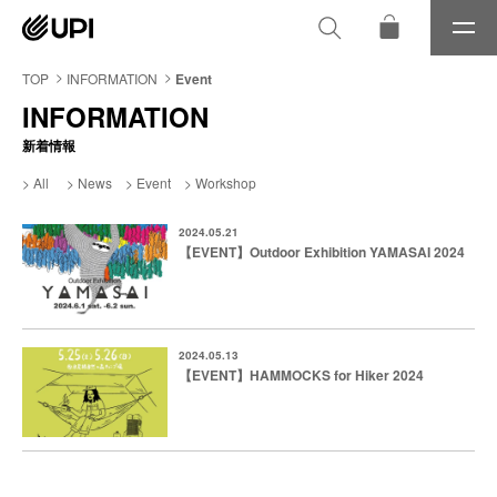
メ
ニ
ュ
TOP
INFORMATION
Event
ー
INFORMATION
新着情報
All
News
Event
Workshop
2024.05.21
【EVENT】Outdoor Exhibition YAMASAI 2024
2024.05.13
【EVENT】HAMMOCKS for Hiker 2024