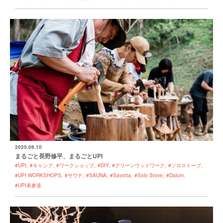
2025.06.10
まるごと長野修平、まるごとUPI
#UPI
#キャンプ
#ワークショップ
#DIY
#グリーンウッドワーク
#ソロストーブ
#UPI WORKSHOPS
#サウナ
#SAUNA
#Savotta
#Solo Stove
#Dalum
#UPI表参道