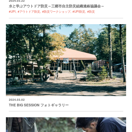
2024.03.22
水と学ぶアウトドア防災～三郷市自主防災組織連絡協議会～
#UPI
#アウトドア防災
#防災ワークショップ
#UPI防災
#防災
2024.03.02
THE BIG SESSION フォトギャラリー