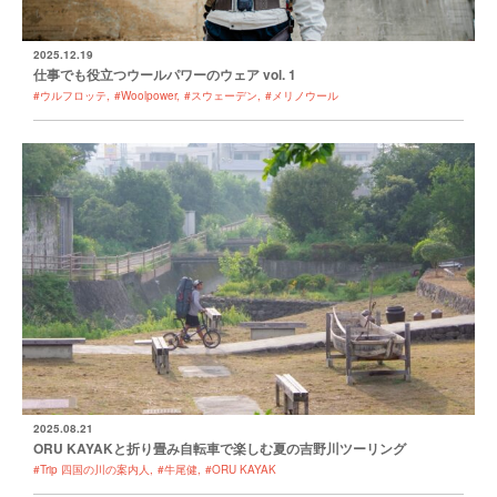
2025.12.19
仕事でも役立つウールパワーのウェア vol. 1
#ウルフロッテ
#Woolpower
#スウェーデン
#メリノウール
2025.08.21
ORU KAYAKと折り畳み自転車で楽しむ夏の吉野川ツーリング
#Trip 四国の川の案内人
#牛尾健
#ORU KAYAK