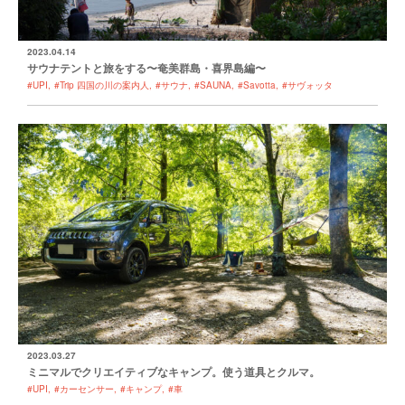
2023.04.14
サウナテントと旅をする〜奄美群島・喜界島編〜
#UPI
#Trip 四国の川の案内人
#サウナ
#SAUNA
#Savotta
#サヴォッタ
2023.03.27
ミニマルでクリエイティブなキャンプ。使う道具とクルマ。
#UPI
#カーセンサー
#キャンプ
#車