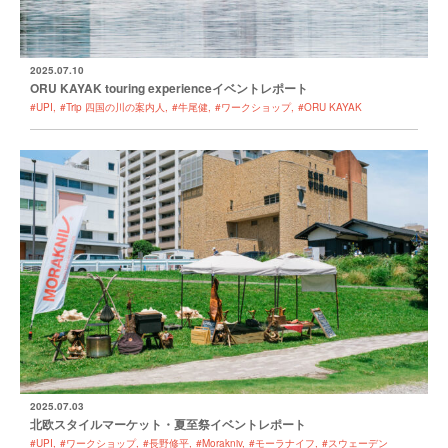
2025.07.10
ORU KAYAK touring experienceイベントレポート
#UPI
#Trip 四国の川の案内人
#牛尾健
#ワークショップ
#ORU KAYAK
2025.07.03
北欧スタイルマーケット・夏至祭イベントレポート
#UPI
#ワークショップ
#長野修平
#Morakniv
#モーラナイフ
#スウェーデン