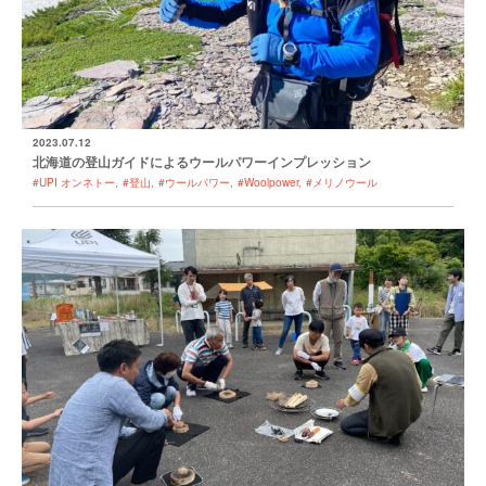
2023.07.12
北海道の登山ガイドによるウールパワーインプレッション
#UPI オンネトー
#登山
#ウールパワー
#Woolpower
#メリノウール