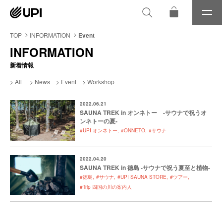
メ
ニ
ュ
TOP
INFORMATION
Event
ー
INFORMATION
新着情報
All
News
Event
Workshop
2022.06.21
SAUNA TREK in オンネトー -サウナで祝うオ
ンネトーの夏-
#UPI オンネトー
#ONNETO
#サウナ
2022.04.20
SAUNA TREK in 徳島 -サウナで祝う夏至と植物-
#徳島
#サウナ
#UPI SAUNA STORE
#ツアー
#Trip 四国の川の案内人