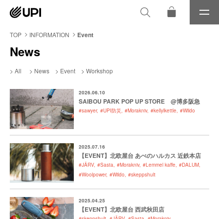
メ
ニ
ュ
TOP
INFORMATION
Event
ー
News
All
News
Event
Workshop
2026.06.10
SAIBOU PARK POP UP STORE @博多阪急
#sawyer
#UPI防災
#Morakniv
#kellylkettle
#Wildo
2025.07.16
【EVENT】北欧屋台 あべのハルカス 近鉄本店
#JÄRV
#Sasta
#Morakniv
#Lemmel kaffe
#DALUM
#Woolpower
#Wildo
#skeppshult
2025.04.25
【EVENT】北欧屋台 西武秋田店
#skeppshult
#JÄRV
#Sasta
#Morakniv