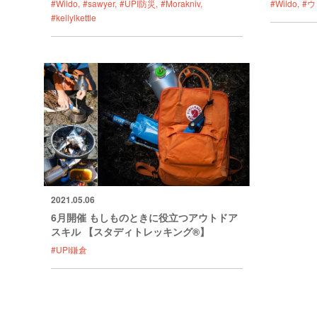
#Wildo
#sawyer
#UPI防災
#Morakniv
#Wildo
#
#kellylkettle
2021.05.06
6月開催 もしものときに役立つアウトドア
スキル 【スタディトレッキング®】
#UPI鎌倉