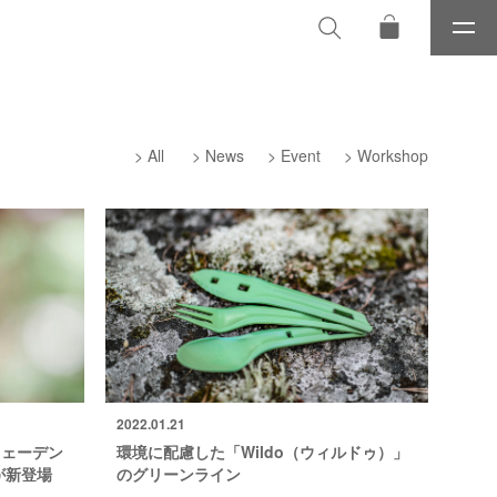
メ
ニ
ュ
ー
All
News
Event
Workshop
2022.01.21
ウェーデン
環境に配慮した「Wildo（ウィルドゥ）」
が新登場
のグリーンライン