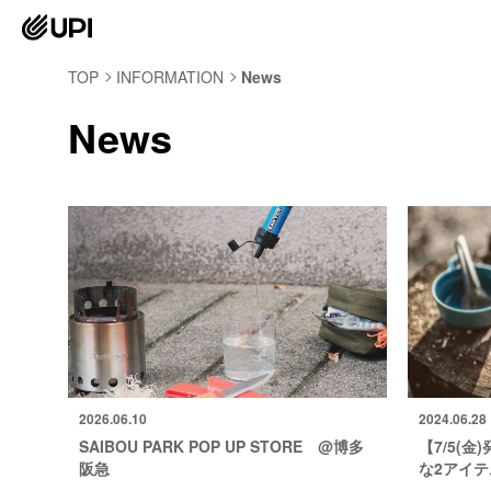
TOP
INFORMATION
News
News
2026.06.10
2024.06.28
SAIBOU PARK POP UP STORE @博多
【7/5(
阪急
な2アイ