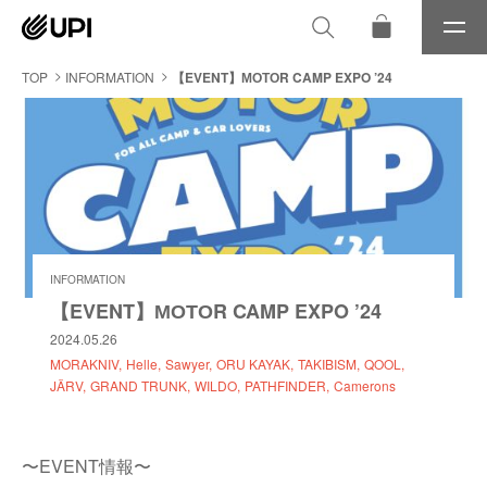
メ
ニ
ュ
TOP
INFORMATION
【EVENT】МОТОR CAMP EXPO ’24
ー
INFORMATION
【EVENT】МОТОR CAMP EXPO ’24
2024.05.26
MORAKNIV
Helle
Sawyer
ORU KAYAK
TAKIBISM
QOOL
JÄRV
GRAND TRUNK
WILDO
PATHFINDER
Camerons
〜EVENT情報〜