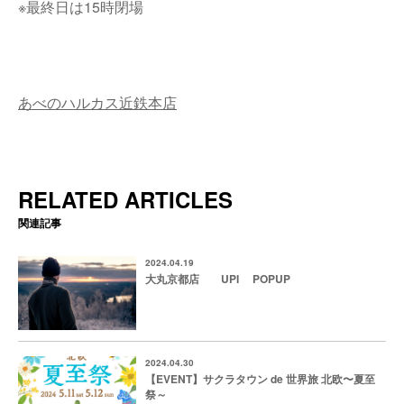
※最終日は
15
時閉場
あべのハルカス近鉄本店
RELATED ARTICLES
関連記事
2024.04.19
大丸京都店 UPI POPUP
2024.04.30
【EVENT】サクラタウン de 世界旅 北欧〜夏至
祭～