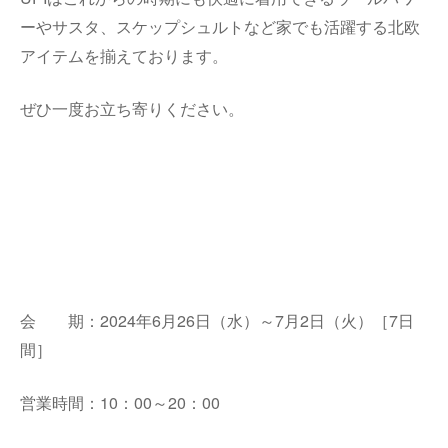
ーやサスタ、スケップシュルトなど家でも活躍する北欧
アイテムを揃えております。
ぜひ一度お立ち寄りください。
会 期：2024年
6
月
26
日（水）～
7
月
2
日（火）［
7
日
間］
営業時間：
10
：
00
～
20
：
00