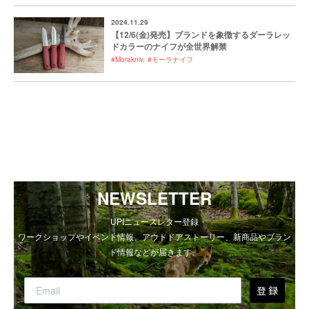
2024.11.29
【12/6(金)発売】ブランドを象徴するダーラレッ
ドカラーのナイフが全世界解禁
#Morakniv
#モーラナイフ
NEWSLETTER
UPIニュースレター登録
ワークショップやイベント情報、アウトドアストーリー、新商品やブラン
ド情報などが届きます。
登 録