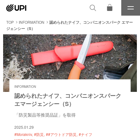
メ
ニ
ュ
TOP
INFORMATION
認められたナイフ、コンパニオンスパーク エマー
ー
ジェンシー（S）
INFORMATION
認められたナイフ、コンパニオンスパーク
エマージェンシー（S）
「防災製品等推奨品証」を取得
2025.01.29
#Morakniv
#防災
##アウトドア防災
#ナイフ