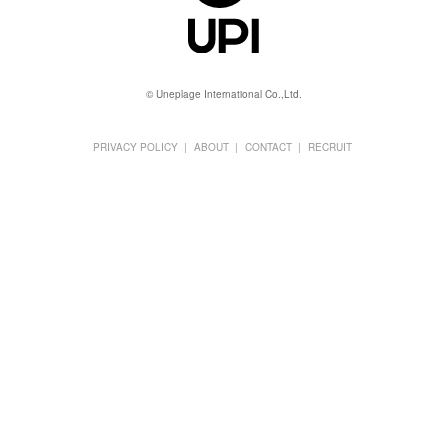
© Uneplage International Co.,Ltd.
PRIVACY POLICY
ABOUT
CONTACT
RECRUIT