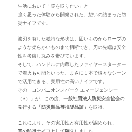
生活において「暖を取りたい」と
強く思った体験から開発された、想いの詰まった防
災ナイフです。
波刃を有した独特な形状は、固いものからロープの
ような柔らかいものまで切断でき、刃の先端は安全
性を考慮し丸みを帯びています。
そして、ハンドルに内蔵したファイヤースターター
で着火も可能といった、まさに１本で様々なシーン
で活用できる、実用性の高いナイフです。
その「コンパニオンスパーク エマージェンシー
（S）」が、この度、
一般社団法人防災安全協会
の
発行する
「防災製品等推奨品証」
を取得。
これにより、その実用性と有用性が認められ、
真の防災ナイフとして確立
しました。