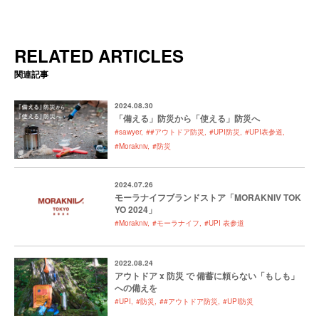
RELATED ARTICLES
関連記事
2024.08.30
「備える」防災から「使える」防災へ
#sawyer
##アウトドア防災
#UPI防災
#UPI表参道
#Morakniv
#防災
2024.07.26
モーラナイフブランドストア「MORAKNIV TOK
YO 2024」
#Morakniv
#モーラナイフ
#UPI 表参道
2022.08.24
アウトドア x 防災 で 備蓄に頼らない「もしも」
への備えを
#UPI
#防災
##アウトドア防災
#UPI防災