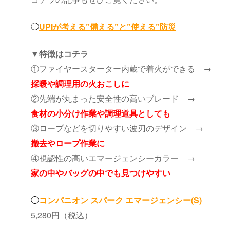
◯
UPIが考える”備える”と”使える”防災
▼特徴はコチラ
①ファイヤースターター内蔵で着火ができる →
採暖や調理用の火おこしに
②先端が丸まった安全性の高いブレード →
食材の小分け作業や調理道具としても
③ロープなどを切りやすい波刃のデザイン →
撤去やロープ作業に
④視認性の高いエマージェンシーカラー →
家の中やバッグの中でも見つけやすい
◯
コンパニオン スパーク エマージェンシー(S)
5,280円（税込）