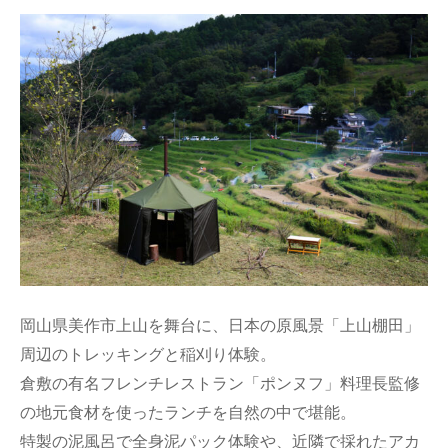
岡山県美作市上山を舞台に、日本の原風景「上山棚田」
周辺のトレッキングと稲刈り体験。
倉敷の有名フレンチレストラン「ポンヌフ」料理長監修
の地元食材を使ったランチを自然の中で堪能。
特製の泥風呂で全身泥パック体験や、近隣で採れたアカ