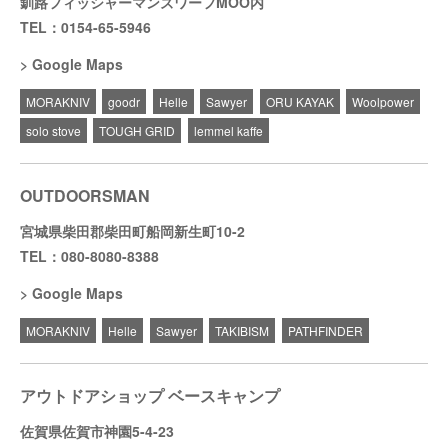
釧路フィッシャーマンズワーフMOO内
TEL：0154-65-5946
Google Maps
MORAKNIV
goodr
Helle
Sawyer
ORU KAYAK
Woolpower
solo stove
TOUGH GRID
lemmel kaffe
OUTDOORSMAN
宮城県柴田郡柴田町船岡新生町10-2
TEL：080-8080-8388
Google Maps
MORAKNIV
Helle
Sawyer
TAKIBISM
PATHFINDER
アウトドアショップ ベースキャンプ
佐賀県佐賀市神園5-4-23