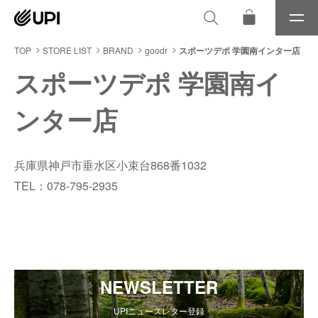
メ
ニ
ュ
TOP
STORE LIST
BRAND
goodr
スポーツデポ 学園南インター店
ー
スポーツデポ 学園南イ
ンター店
兵庫県神戸市垂水区小束台868番1032
TEL：078-795-2935
NEWSLETTER
UPIニュースレター登録