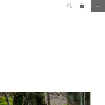
メ
ニ
ュ
ー