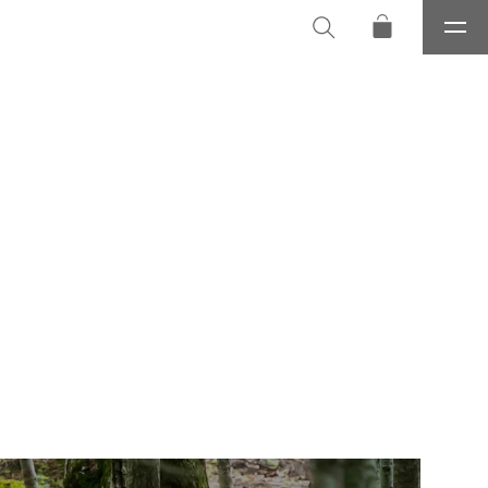
メ
ニ
ュ
ー