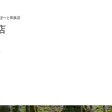
らぽーと和泉店
店
階