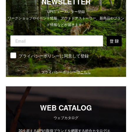
NEWSLETTER
UPIニュースレター登録
ワークショップやイベント情報、アウトドアストーリー、新商品やブラン
ド情報などが届きます。
登 録
同意
プライバシーポリシーに同意して登録
プライバシーポリシーは
こちら
WEB CATALOG
ウェブカタログ
30を超えるUPIの取扱ブランドを網羅する総合カタログは、