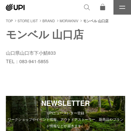
メ
ニ
ュ
TOP
STORE LIST
BRAND
MORAKNIV
モンベル 山口店
ー
モンベル 山口店
山口県山口市下小鯖833
TEL：083-941-5855
NEWSLETTER
UPIニュースレター登録
ワークショップやイベント情報、アウトドアストーリー、新商品やブラン
ド情報などが届きます。