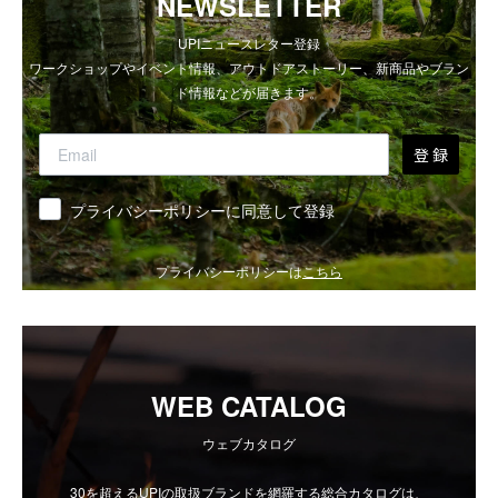
NEWSLETTER
UPIニュースレター登録
ワークショップやイベント情報、アウトドアストーリー、新商品やブラン
ド情報などが届きます。
登 録
同意
プライバシーポリシーに同意して登録
プライバシーポリシーは
こちら
WEB CATALOG
ウェブカタログ
30を超えるUPIの取扱ブランドを網羅する総合カタログは、