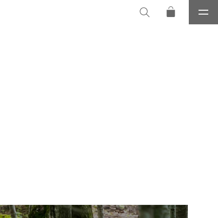
メ
ニ
ュ
ー