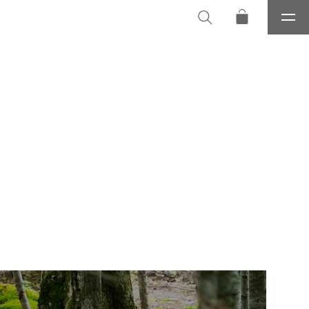
メ
ニ
ュ
ー