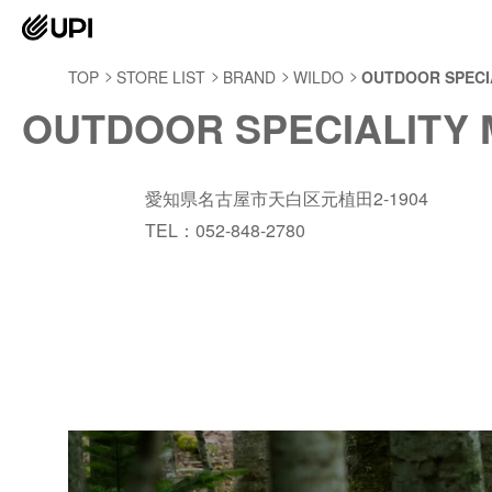
TOP
STORE LIST
BRAND
WILDO
OUTDOOR SPECI
OUTDOOR SPECIALITY
愛知県名古屋市天白区元植田2-1904
TEL：052-848-2780