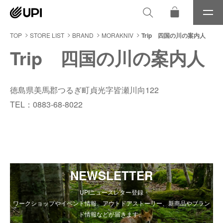
メ
ニ
ュ
TOP
STORE LIST
BRAND
MORAKNIV
Trip 四国の川の案内人
ー
Trip 四国の川の案内人
徳島県美馬郡つるぎ町貞光字皆瀬川向122
TEL：0883-68-8022
NEWSLETTER
UPIニュースレター登録
ワークショップやイベント情報、アウトドアストーリー、新商品やブラン
ド情報などが届きます。