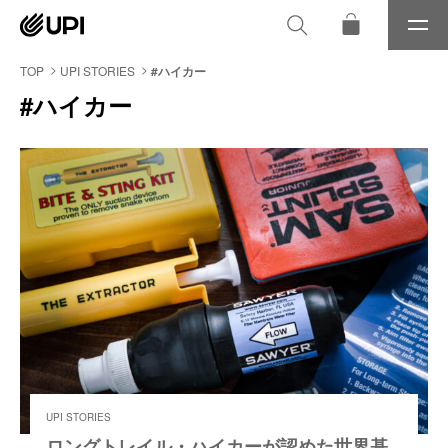
メ
ニ
ュ
TOP
UPI STORIES
#ハイカー
ー
#ハイカー
UPI STORIES
ロングトレイル・ハイカーが認めた世界基