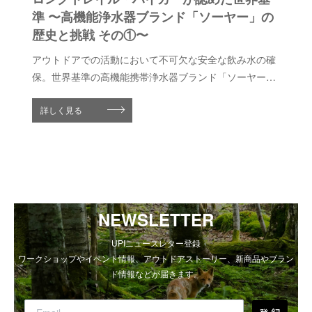
準 〜高機能浄水器ブランド「ソーヤー」の
歴史と挑戦 その①〜
アウトドアでの活動において不可欠な安全な飲み水の確
保。世界基準の高機能携帯浄水器ブランド「ソーヤー」
は、この水の安全性に対してどのように取り組んできた
詳しく見る
のか？ 創業家メンバーから話を聞きました。
NEWSLETTER
UPIニュースレター登録
ワークショップやイベント情報、アウトドアストーリー、新商品やブラン
ド情報などが届きます。