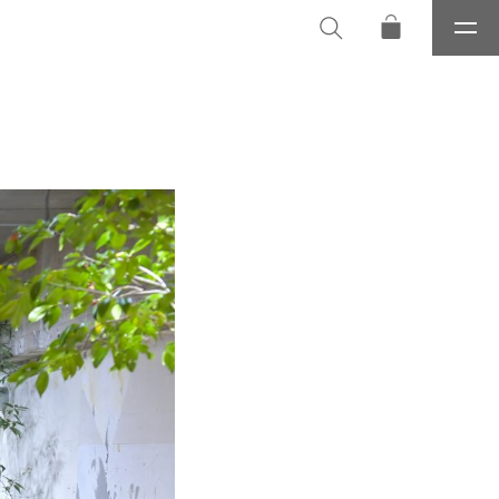
メ
ニ
ュ
ー