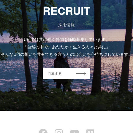
RECRUIT
採用情報
UPIでは共に働く仲間を随時募集しています。
「自然の中で、あたたかく生きる人々と共に」
そんなUPIの想いを共有できる方々との出会いを心待ちにしています。
応募する