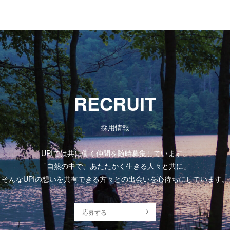
RECRUIT
採用情報
UPIでは共に働く仲間を随時募集しています。
「自然の中で、あたたかく生きる人々と共に」
そんなUPIの想いを共有できる方々との出会いを心待ちにしています。
応募する