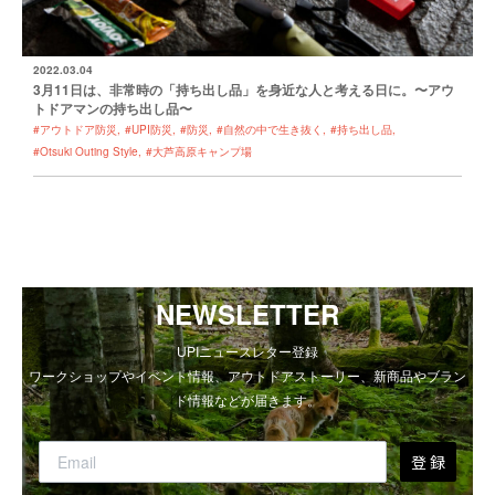
2022.03.04
3月11日は、非常時の「持ち出し品」を身近な人と考える日に。〜アウ
トドアマンの持ち出し品〜
#アウトドア防災
#UPI防災
#防災
#自然の中で生き抜く
#持ち出し品
#Otsuki Outing Style
#大芦高原キャンプ場
NEWSLETTER
UPIニュースレター登録
ワークショップやイベント情報、アウトドアストーリー、新商品やブラン
ド情報などが届きます。
登 録