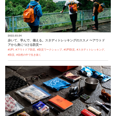
2022.03.04
歩いて、学んで、備える。スタディトレッキングのススメ 〜アウトド
アから身につける防災〜
#UPI
#アウトドア防災
#防災ワークショップ
#UPI防災
#スタディトレッキング
#防災
#自然の中で生き抜く