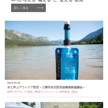
詳しく見る
2024.03.22
水と学ぶアウトドア防災～三郷市自主防災組織連絡協議会～
#UPI
#アウトドア防災
#防災ワークショップ
#UPI防災
#防災