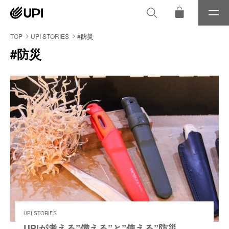
メ
ニ
ュ
TOP
UPI STORIES
#防災
ー
#防災
UPI STORIES
UPIが考える”備える”と”使える”防災