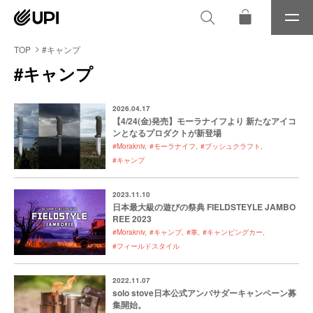
メ
ニ
ュ
TOP
#キャンプ
ー
#キャンプ
2026.04.17
【4/24(金)発売】モーラナイフより 新たなアイコ
ンとなるプロダクトが新登場
#Morakniv
#モーラナイフ
#ブッシュクラフト
#キャンプ
2023.11.10
日本最大級の遊びの祭典 FIELDSTEYLE JAMBO
REE 2023
#Morakniv
#キャンプ
#車
#キャンピングカー
#フィールドスタイル
2022.11.07
solo stove日本公式アンバサダーキャンペーン募
集開始。