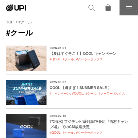
メ
ニ
ュ
TOP
#クール
ー
#クール
2026.06.01
【夏はすぐそこ！】QOOL キャンペーン
#QOOL
#クール
#クーラーボックス
2025.08.07
QOOL 【暑すぎ！SUMMER SALE 】
#キャンペーン
#QOOL
#クール
#クーラーボックス
2024.07.16
7/24(水) フジテレビ系列局TV番組『西村キャン
プ場』 でのCM放送決定
#QOOL
#クール
#クーラーボックス