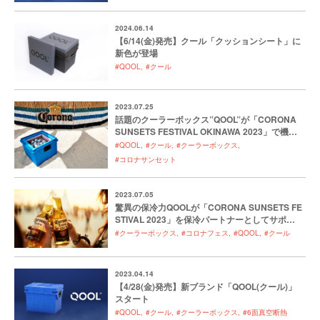
2024.06.14
【6/14(金)発売】クール「クッションシート」に
新色が登場
#QOOL
#クール
2023.07.25
話題のクーラーボックス”QOOL”が「CORONA
SUNSETS FESTIVAL OKINAWA 2023」で機能
を発揮
#QOOL
#クール
#クーラーボックス
#コロナサンセット
2023.07.05
驚異の保冷力QOOLが「CORONA SUNSETS FE
STIVAL 2023」を保冷パートナーとしてサポー
ト決定
#クーラーボックス
#コロナフェス
#QOOL
#クール
2023.04.14
【4/28(金)発売】新ブランド「QOOL(クール)」
スタート
#QOOL
#クール
#クーラーボックス
#6面真空断熱