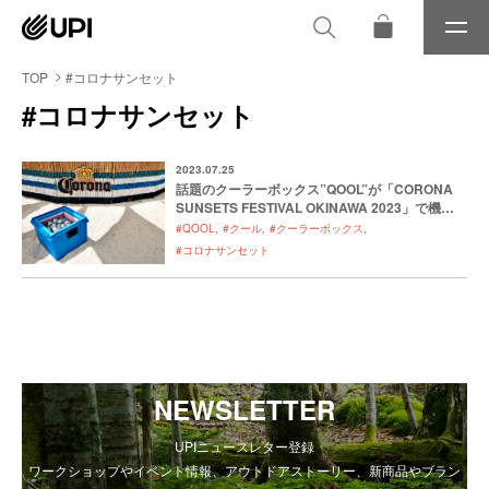
メ
ニ
ュ
TOP
#コロナサンセット
ー
#コロナサンセット
2023.07.25
話題のクーラーボックス”QOOL”が「CORONA
SUNSETS FESTIVAL OKINAWA 2023」で機能
を発揮
#QOOL
#クール
#クーラーボックス
#コロナサンセット
NEWSLETTER
UPIニュースレター登録
ワークショップやイベント情報、アウトドアストーリー、新商品やブラン