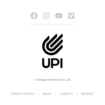
© Uneplage International Co.,Ltd.
PRIVACY POLICY
ABOUT
CONTACT
RECRUIT