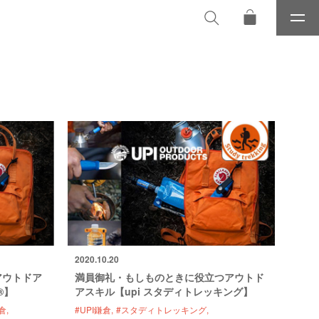
メ
ニ
ュ
ー
2020.10.20
アウトドア
満員御礼・もしものときに役立つアウトド
®】
アスキル【upi スタディトレッキング】
鎌倉
#UPI鎌倉
#スタディトレッキング