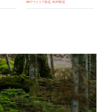
##アウトドア防災
#UPI防災