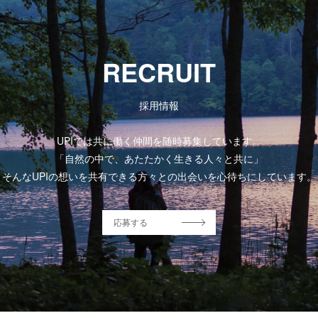
RECRUIT
採用情報
UPIでは共に働く仲間を随時募集しています。
「自然の中で、あたたかく生きる人々と共に」
そんなUPIの想いを共有できる方々との出会いを心待ちにしています。
応募する