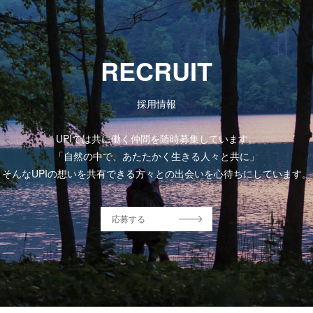
RECRUIT
採用情報
UPIでは共に働く仲間を随時募集しています。
「自然の中で、あたたかく生きる人々と共に」
そんなUPIの想いを共有できる方々との出会いを心待ちにしています。
応募する