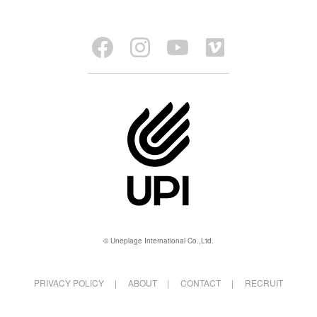
© Uneplage International Co.,Ltd.
PRIVACY POLICY
ABOUT
CONTACT
RECRUIT