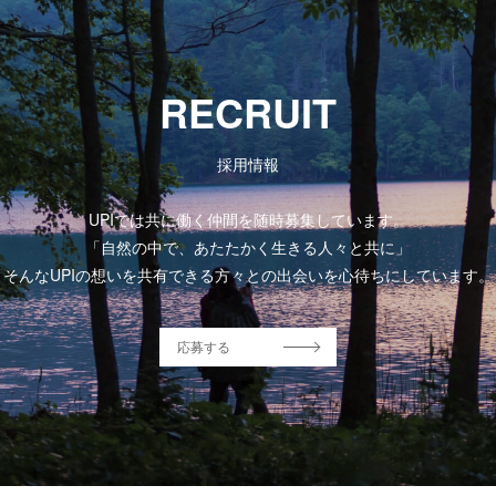
RECRUIT
採用情報
UPIでは共に働く仲間を随時募集しています。
「自然の中で、あたたかく生きる人々と共に」
そんなUPIの想いを共有できる方々との出会いを心待ちにしています。
応募する