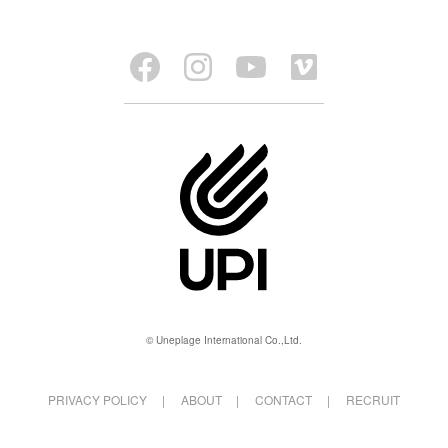
© Uneplage International Co.,Ltd.
PRIVACY POLICY
ABOUT
CONTACT
RECRUIT