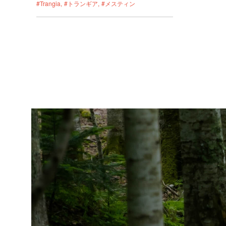
#Trangia
#トランギア
#メスティン