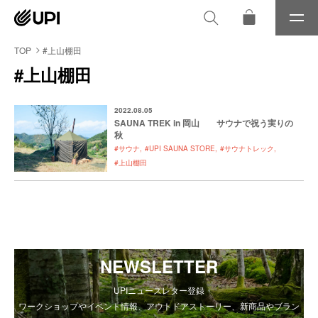
メ
ニ
ュ
TOP
#上山棚田
ー
#上山棚田
2022.08.05
SAUNA TREK in 岡山 サウナで祝う実りの
秋
#サウナ
#UPI SAUNA STORE
#サウナトレック
#上山棚田
NEWSLETTER
UPIニュースレター登録
ワークショップやイベント情報、アウトドアストーリー、新商品やブラン