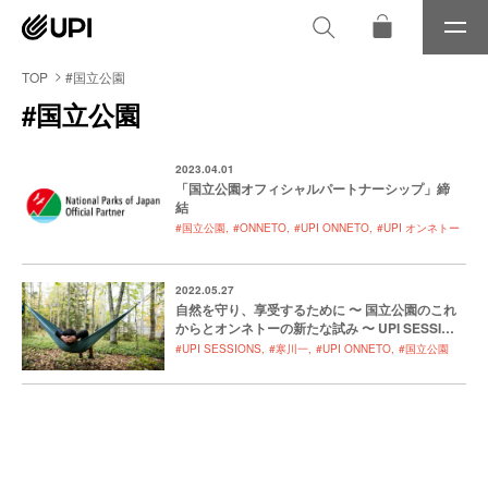
メ
ニ
ュ
TOP
#国立公園
ー
#国立公園
2023.04.01
「国立公園オフィシャルパートナーシップ」締
結
#国立公園
#ONNETO
#UPI ONNETO
#UPI オンネトー
2022.05.27
自然を守り、享受するために 〜 国立公園のこれ
からとオンネトーの新たな試み 〜 UPI SESSION
S VOl.9
#UPI SESSIONS
#寒川一
#UPI ONNETO
#国立公園