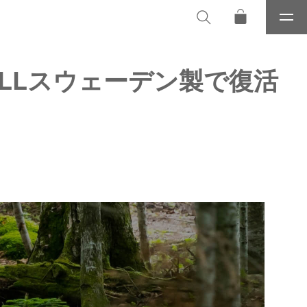
メ
ニ
ュ
ー
ALLスウェーデン製で復活