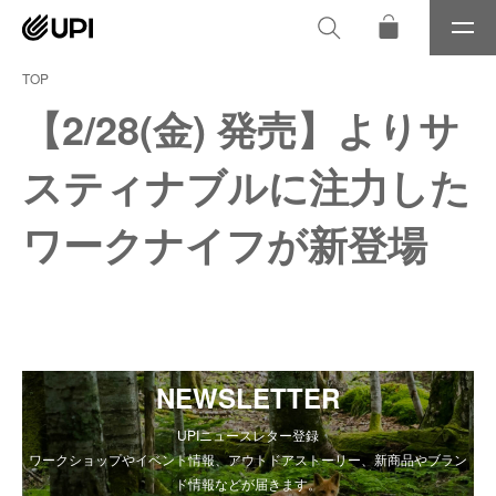
メ
ニ
ュ
TOP
ー
【2/28(金) 発売】よりサ
スティナブルに注力した
ワークナイフが新登場
NEWSLETTER
UPIニュースレター登録
ワークショップやイベント情報、アウトドアストーリー、新商品やブラン
ド情報などが届きます。