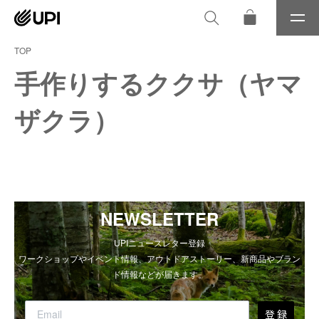
メ
ニ
ュ
TOP
ー
手作りするククサ（ヤマ
ザクラ）
NEWSLETTER
UPIニュースレター登録
ワークショップやイベント情報、アウトドアストーリー、新商品やブラン
ド情報などが届きます。
登 録