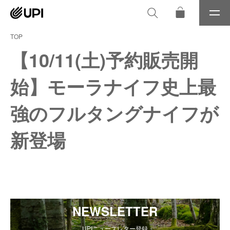
メ
ニ
ュ
TOP
ー
【10/11(土)予約販売開
始】モーラナイフ史上最
強のフルタングナイフが
新登場
NEWSLETTER
UPIニュースレター登録