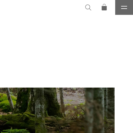
メ
ニ
ュ
ー