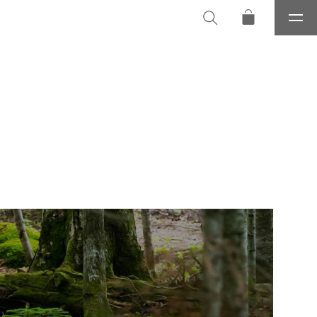
メ
ニ
ュ
ー