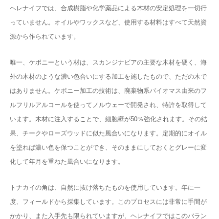
ヘレナイフでは、合成樹脂や化学薬品による木材の安定処理を一切行
っていません。オイルやワックスなど、使用する材料はすべて天然資
源から作られています。
唯一、ケボニーという材は、スカンジナビアの主要な木材を硬く、海
外の木材のような濃い色合いにする加工を施したもので、ただの木で
はありません。ケボニー加工の技術は、廃棄物系バイオマス由来のフ
ルフリルアルコールを使ってノルウェーで開発され、特許を取得して
います。木材に注入することで、細胞壁が50％強化されます。その結
果、チークやローズウッドに似た風合いになります。定期的にオイル
を塗れば濃い色を保つことができ、そのままにしておくとグレーに変
化して年月を重ねた風合いになります。
トナカイの角は、自然に抜け落ちたものを使用しています。年に一
度、フィールドから採集しています。このプロセスには非常に手間が
かかり、また入手先も限られていますが、ヘレナイフではこのバラン