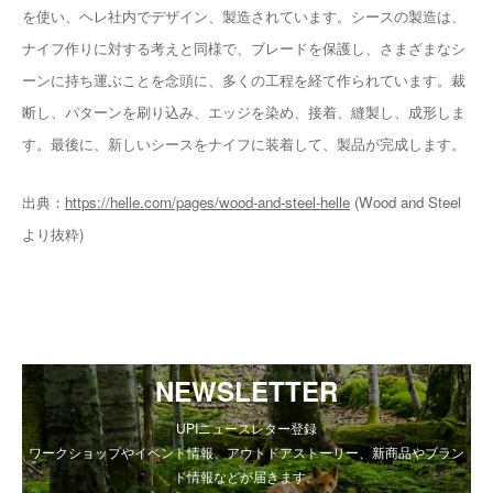
を使い、ヘレ社内でデザイン、製造されています。シースの製造は、
ナイフ作りに対する考えと同様で、ブレードを保護し、さまざまなシ
ーンに持ち運ぶことを念頭に、多くの工程を経て作られています。裁
断し、パターンを刷り込み、エッジを染め、接着、縫製し、成形しま
す。最後に、新しいシースをナイフに装着して、製品が完成します。
出典：
https://helle.com/pages/wood-and-steel-helle
(Wood and Steel
より抜粋)
NEWSLETTER
UPIニュースレター登録
ワークショップやイベント情報、アウトドアストーリー、新商品やブラン
ド情報などが届きます。