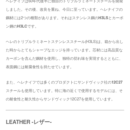
ヘレナイフは60年代後半に独自のトリプルラミネートスチールを開発
しました。その後、改良を重ね、今日に至っています。ヘレナイフの
鋼材には2つの種類があります。それはステンレス鋼の
H3LS
とカーボ
ン鋼の
H3LC
です。
ヘレのトリプルラミネートステンレススチール(H3LS)は、箱から出し
た時からとてもシャープなエッジを持っています。芯材には高品質な
カーボンを含んだ鋼材を使用し、独特の切れ味を実現するとともに、
表面鋼には耐腐食性を持たせています。
また、ヘレナイフでは多くのプロダクトにサンドヴィック社の
12C27
スチールも使用しています。特に海の近くで使用するモデルには、そ
の耐食性と耐久性からサンドヴィック12C27を使用しています。
LEATHER -レザー-