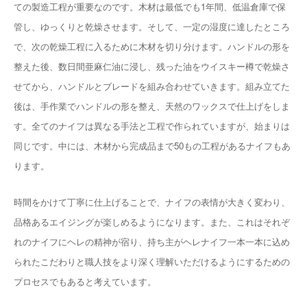
ての製造工程が重要なのです。木材は最低でも1年間、低温倉庫で保
管し、ゆっくりと乾燥させます。そして、一定の湿度に達したところ
で、次の乾燥工程に入るために木材を切り分けます。ハンドルの形を
整えた後、数日間亜麻仁油に浸し、残った油をウイスキー樽で乾燥さ
せてから、ハンドルとブレードを組み合わせていきます。組み立てた
後は、手作業でハンドルの形を整え、天然のワックスで仕上げをしま
す。全てのナイフは異なる手法と工程で作られていますが、始まりは
同じです。中には、木材から完成品まで50もの工程があるナイフもあ
ります。
時間をかけて丁寧に仕上げることで、ナイフの表情が大きく変わり、
品格あるエイジングが楽しめるようになります。また、これはそれぞ
れのナイフにヘレの精神が宿り、持ち主がヘレナイフ一本一本に込め
られたこだわりと職人技をより深く理解いただけるようにするための
プロセスでもあると考えています。