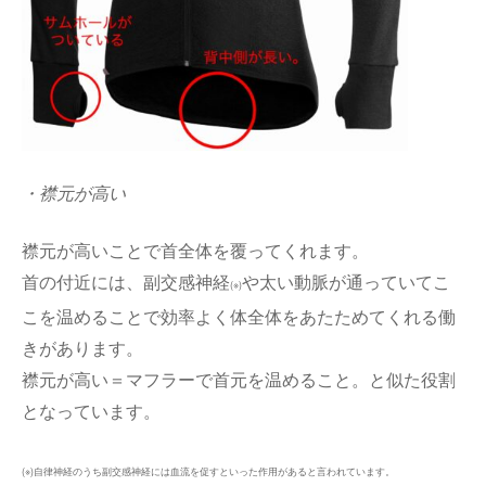
・襟元が高い
襟元が高いことで首全体を覆ってくれます。
首の付近には、副交感神経
や太い動脈が通っていてこ
(※)
こを温めることで効率よく体全体をあたためてくれる働
きがあります。
襟元が高い＝マフラーで首元を温めること。と似た役割
となっています。
(※)自律神経のうち副交感神経には血流を促すといった作用があると言われています。