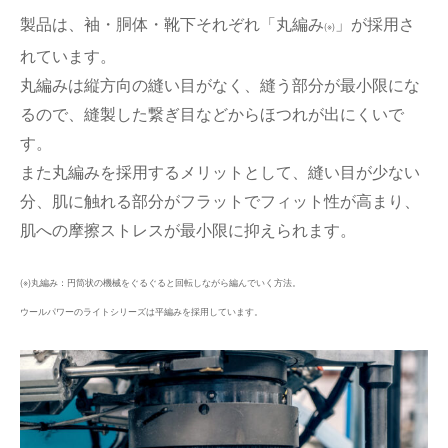
製品は、袖・胴体・靴下それぞれ「丸編み
」が採用さ
(※)
れています。
丸編みは縦方向の縫い目がなく、縫う部分が最小限にな
るので、縫製した繋ぎ目などからほつれが出にくいで
す。
また丸編みを採用するメリットとして、縫い目が少ない
分、肌に触れる部分がフラットでフィット性が高まり、
肌への摩擦ストレスが最小限に抑えられます。
(※)丸編み：円筒状の機械をぐるぐると回転しながら編んでいく方法。
ウールパワーのライトシリーズは平編みを採用しています。