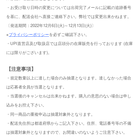
・お受け取り日時の変更については出荷完了メールに記載の追跡番号
を基に、配送会社へ直接ご連絡下さい。弊社では変更出来かねます。
〔発送期間：2022年12月6日(火)～12月13日(火)〕
※
プライバシーポリシー
を必ずご確認下さい。
・UPI直営店及び取扱店では店頭分の在庫販売を行っております (在庫
には限りがございます)。
【注意事項】
・規定数量以上に達した場合のみ抽選となります。達しなかった場合
は応募者全員が当選となります。
・当選後のキャンセルは出来かねます。購入の意思のない場合は申し
込みをお控え下さい。
・同一商品の重複申込は抽選対象外となります。
・配送先住所は都道府県からご記入下さい。住所、電話番号等の不備
は抽選対象外となりますので、お間違いのないようご注意下さい。